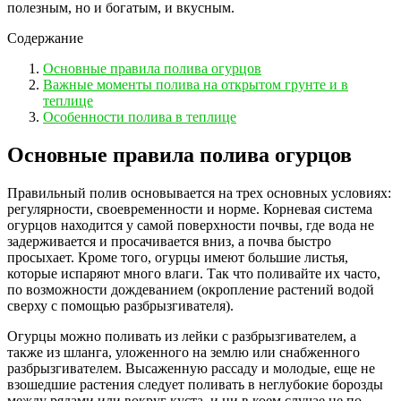
полезным, но и богатым, и вкусным.
Содержание
Основные правила полива огурцов
Важные моменты полива на открытом грунте и в
теплице
Особенности полива в теплице
Основные правила полива огурцов
Правильный полив основывается на трех основных условиях:
регулярности, своевременности и норме. Корневая система
огурцов находится у самой поверхности почвы, где вода не
задерживается и просачивается вниз, а почва быстро
просыхает. Кроме того, огурцы имеют большие листья,
которые испаряют много влаги. Так что поливайте их часто,
по возможности дождеванием (окропление растений водой
сверху с помощью разбрызгивателя).
Огурцы можно поливать из лейки с разбрызгивателем, а
также из шланга, уложенного на землю или снабженного
разбрызгивателем. Высаженную рассаду и молодые, еще не
взошедшие растения следует поливать в неглубокие борозды
между рядами или вокруг куста, и ни в коем случае не по