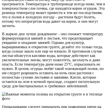
прогревается. Температура в трубопроводе всегда ниже, чем в
поверхностном слое почвы, где находятся корни огурцов. Эта
разница температур может привести к тем же последствиям,
что и полив в холодную погоду – растения будут болеть,
потому что непрогретая вода давит на корни, и они могут
загнить.
В жаркие дни лучше дождевание – оно снижает температуру
формирующихся завязей и листьев, что предотвращает
увядание и опадание завязей. Однако для культур,
выращиваемых в открытом грунте, делайте это только тогда,
когда солнце зашло или еще не взошло. В противном случае
листья обожгутся каплями воды, которые действуют как
увеличительные линзы, могут пожелтеть, засохнуть и даже
опасть. Если температура днем ​​ниже 25°С, опрыскивать не
нужно. В целом, огурцы любят такой освежающий полив, но
им следует разрешить оставить на ночь свои растения с
полностью сухими листьями и завязями. Капли, которые
остаются на лозе в ночной прохладе, создают питательную
среду для бактериальных и грибковых заболеваний.
Опрыскивание следует прекратить при появлении пятен на