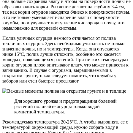
она дольше сохраняла влагу и чтобы на поверхности почвы не
образовывались корки. Рыхление делают на глубину 3-4 см,
так как корни огурцов находятся близко к поверхности почвы.
Это не только уменьшает испарение влаги с поверхности
клумбы, но и улучшает поступление кислорода в почву, что
немаловажно для корневой системы.
Полив уличных огурцов немного отличается от полива
тепличных огурцов. Здесь необходимо учитывать не только
значение почвы, но и температуры. Когда она опускается
ниже 15°С, полив лучше отложить, особенно это касается
молодых, появляющихся растений. При низких температурах
корни огурцов плохо впитывают влагу, что может привести к
загниванию. В случае с огурцами, выращиваемыми в
открытом грунте, также следует помнить, что клумбы у
заборов или стен быстрее просыхают.
Для хорошего урожая и предотвращения болезней
растений поливайте огурцы только водой
комнатной температуры.
Рекомендуемая температура 20-25°С. А чтобы выровнять ее с
температурой окружающей среды, нужно собрать воду в
специальную емкость (бочку, бак), где она стоит и