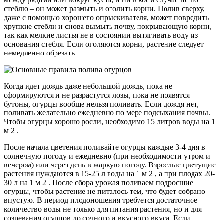
стеблю – он может размыть и оголить корни. Полив сверху,
даже с помощью хорошего опрыскивателя, может повредить
хрупкие стебли и снова вымыть почву, покрывающую корни,
так как мелкие листья не в состоянии вытягивать воду из
основания стебля. Если оголяются корни, растение следует
немедленно обрезать.
Когда идет дождь даже небольшой дождь, пока не
сформируются и не разрастутся лозы, пока не появятся
бутоны, огурцы вообще нельзя поливать. Если дождя нет,
поливать желательно ежедневно по мере подсыхания почвы.
Чтобы огурцы хорошо росли, необходимо 15 литров воды на 1
м 2 .
После начала цветения поливайте огурцы каждые 3-4 дня в
солнечную погоду и ежедневно (при необходимости утром и
вечером) или через день в жаркую погоду. Взрослые цветущие
растения нуждаются в 15-25 л воды на 1 м 2 , а при плодах 20-
30 л на 1 м 2 . После сбора урожая поливаем подросшие
огурцы, чтобы растение не питалось тем, что будет собрано
впустую. В период плодоношения требуется достаточное
количество воды не только для питания растения, но и для
созревания огурцов до сочного и вкусного вкуса. Если