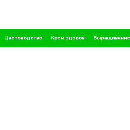
Цветоводство
Крем здоров
Выращивание
СПРАВОЧНИК ГРИБНИКА
Веселка обыкновенная