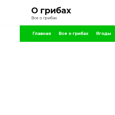
Перейти
О грибах
к
содержанию
Все о грибах
Главная
Все о грибах
Ягоды
ЦВЕТОВОДСТВО
Огурцы