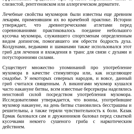
слизистой, рентгеновском или аллергическом дерматите.
Лечебные свойства мухоморов были известны еще древним
лекарям, применявшим их во врачебной практике. Истории
утверждает, что древнегреческими атлетами перед
соревнованиями практиковалось поедание небольшого
кусочка мухомора, служившего спортсменам определенным
видом допингом, помогавшего им обрести бодрость духа.
Колдунами, ведьмами и шаманами также использовался этот
гриб для лечения и вхождения в транс для связи с духами и
потусторонними силами.
Существует множество упоминаний про употребление
мухомора в качестве стимулятора или, как исцеляющее
снадобье. У некоторых северных народов, и вовсе, данный
гриб считался священным. А викингами мухомор кушался
часто накануне битвы, всем известные берсеркеры наделялись
неистовой силой посредством употребления мухомора.
Исследователями утверждается, что воины, употребившие
мухомор накануне, на день битвы становились бесстрашны и
решительны, а также теряли чувствительность к боли. Казак
Ермак баловался сам и дружинников баловал перед схваткой
кусочками некоего сушеного гриба с наркотическим
действием.