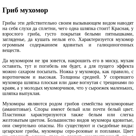
Гриб мухомор
Грибы эти действительно своим вызывающем видом наводят
на себя слухи да сплетни, чего одна шляпка стоит! Красная, у
взрослого гриба, густо покрытая белыми пятнышками,
загляденье, да кушать нельзя его. Характеризуется мухомор
огромным содержанием ядовитых и галюциногенных
веществ.
Да мухомором не зря зовется, накрошить его в миску, мухам
оставить, тут и погибель им будет, а для пущего эффекта
можно сахаром посыпать. Ножка у мухомора, как правило, с
воротничком и высокая. Толщины средней. У созревшего
мухомора шляпка плоская или даже вогнутая с трещинами по
краям, а у молодых мухоморчиков, что у сыроежек маленьких,
шляпка выпуклая.
Мухоморы являются родом грибов семейства мухоморовые
(аманитовые). Споры имеют белый или почти белый цвет.
Пластинки характеризуются также белым или слегка
желтоватым цветом. Большинство видов мухомора ядовитые,
они смертельно опасны. Но существуют и съедобные виды:
цезарские грибы, мухоморы серо-розовые и поплавки. Цвет