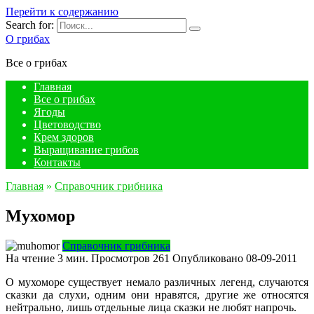
Перейти к содержанию
Search for:
О грибах
Все о грибах
Главная
Все о грибах
Ягоды
Цветоводство
Крем здоров
Выращивание грибов
Контакты
Главная
»
Справочник грибника
Мухомор
Справочник грибника
На чтение
3 мин.
Просмотров
261
Опубликовано
08-09-2011
О мухоморе существует немало различных легенд, случаются
сказки да слухи, одним они нравятся, другие же относятся
нейтрально, лишь отдельные лица сказки не любят напрочь.