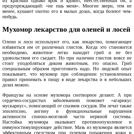
их красный однако ярок и ядовит, неестественный он, а
предупреждающий: «не ешь меня». Многие звери, тем не
менее, кушают охотно его в малых дозах, когда болеют чем-
нибудь.
Мухомор лекарство для оленей и лосей
Олени и лоси используют его, как лекарство, помогающее
избавиться им от различных глистов. Когда это становится
необходимо, животное легко находит гриб и не без
удовольствия его съедает. Но при наличии глистов вовсе не
стоит уподобляться диким животным, это опасно. Гриб
специальным образом приготовить надо. Но людской опыт
показывает, что мухомор при соблюдении установленных
правил принимать в пищу в виде лекарства и в небольших
дозах можно.
Французы на основе мухомора снотворное делают. А при
сердечно-сосудистых заболеваниях поможет «агарикус
мускариус», помогающий от спазмов сосудов. Им лечат также
эпилепсию, ангину и функциональные нарушения
активности спинно-мозговой части нервной системы.
Настойка мухомора оказывает противоопухолевое и
иммуностимулирующее действие. Мазь из мухомора является
эффективным средством при лучевом поражении кожи и