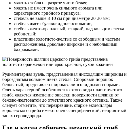
мякоть стебля на разрезе чисто белая;
мякоть не имеет очень сильного аромата или
характерного грибного привкуса;
стебель не выше 8-10 см при диаметре 20-30 мм;
стебель имеет булавовидное основание;
стебель желто-оранжевый, гладкий, над кольцом слегка
ребристый;
пластинки золотисто-желтые со свободным и частым
расположением, довольно широкие и с небольшими
бахромками.
Рудиментарная вуаль, представленная нисходящим широким и
бороздчатым кольцом цвета стебля. Споровый порошок
беловатый, представлен широкоэллипсовидными спорами.
Очень характерной особенностью этого вида пластинчатого
гриба является изменение окраски поверхности шляпки от
бежево-желтоватой до отчетливого красного оттенка. Также
следует отметить, что перезревшие, старые экземпляры
королевского гриба имеют очень специфический, неприятный
запах сероводорода.
Где и когда собирать цезарский гриб