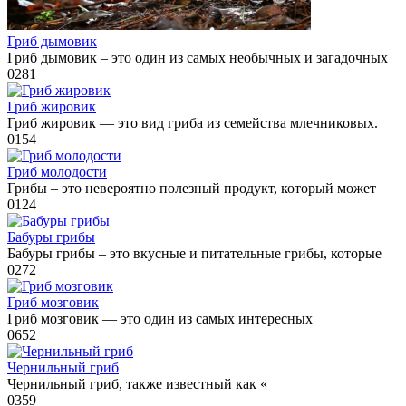
Гриб дымовик
Гриб дымовик – это один из самых необычных и загадочных
0
281
Гриб жировик
Гриб жировик — это вид гриба из семейства млечниковых.
0
154
Гриб молодости
Грибы – это невероятно полезный продукт, который может
0
124
Бабуры грибы
Бабуры грибы – это вкусные и питательные грибы, которые
0
272
Гриб мозговик
Гриб мозговик — это один из самых интересных
0
652
Чернильный гриб
Чернильный гриб, также известный как «
0
359