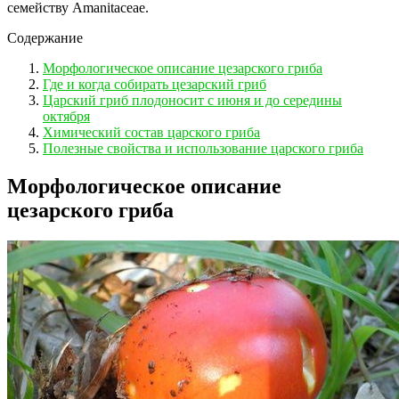
семейству Amanitaceae.
Содержание
Морфологическое описание цезарского гриба
Где и когда собирать цезарский гриб
Царский гриб плодоносит с июня и до середины
октября
Химический состав царского гриба
Полезные свойства и использование царского гриба
Морфологическое описание
цезарского гриба