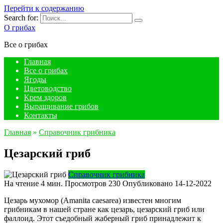
Перейти к содержанию
Search for:
О грибах
Все о грибах
Главная
Все о грибах
Ягоды
Цветоводство
Крем здоров
Выращивание грибов
Контакты
Главная
»
Справочник грибника
Цезарский гриб
Справочник грибника
На чтение
4 мин.
Просмотров
230
Опубликовано
14-12-2022
Цезарь мухомор (Amanita caesarea) известен многим
грибникам в нашей стране как цезарь, цезарский гриб или
фаллоид. Этот съедобный жаберный гриб принадлежит к