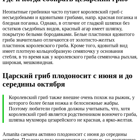
Неопытные грибники часто путают королевский гриб с
несъедобными и ядовитыми грибами, напр. красная поганка и
бледная поганка. Однако, в отличие от гладкой шляпки без
остатков съедобных видов, красный агар имеет шляпку,
покрытую белыми бородавками. Белые пластинки ядовитого
гриба значительно отличаются от золотисто-желтых
пластинок королевского гриба. Кроме того, ядовитый вид
имеет плотную кольцеобразную семяпочку у основания
стебля, в то время как у королевского гриба семяпочка рыхлая,
широкая, мешковидная.
Царский гриб плодоносит с июня и до
середины октября
Королевский гриб также внешне очень похож на рыжик, у
которого более белая ножка и белоснежные жабры.
Поэтому любители грибов должны учитывать, что, хотя
королевский гриб является родственником вонючего гриба,
шляпка мухомора цезарейского не красная, а ярко-желтая.
Amanita caesarea активно плодоносит с июня до середины
октября. Плодовые тела появляются на старых, но достаточно