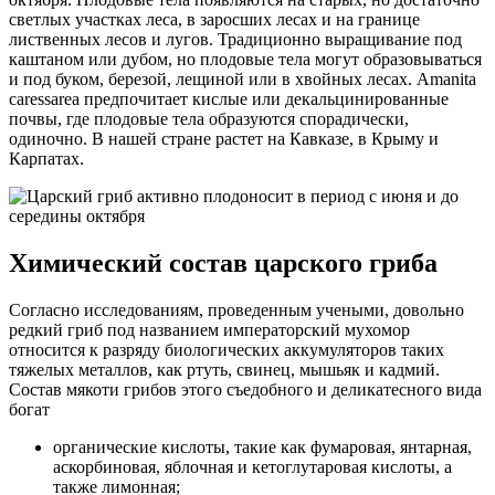
светлых участках леса, в заросших лесах и на границе
лиственных лесов и лугов. Традиционно выращивание под
каштаном или дубом, но плодовые тела могут образовываться
и под буком, березой, лещиной или в хвойных лесах. Amanita
caressarea предпочитает кислые или декальцинированные
почвы, где плодовые тела образуются спорадически,
одиночно. В нашей стране растет на Кавказе, в Крыму и
Карпатах.
Химический состав царского гриба
Согласно исследованиям, проведенным учеными, довольно
редкий гриб под названием императорский мухомор
относится к разряду биологических аккумуляторов таких
тяжелых металлов, как ртуть, свинец, мышьяк и кадмий.
Состав мякоти грибов этого съедобного и деликатесного вида
богат
органические кислоты, такие как фумаровая, янтарная,
аскорбиновая, яблочная и кетоглутаровая кислоты, а
также лимонная;