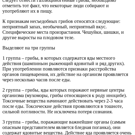
следует отнести галлюциногенные грибы, необходимо
отметить тот факт, что некоторые люди собирают и
употребляют их в пищу.
К признакам несъедобных грибов относятся следующие:
неприятный запах, необычный, неприятный вкус.
Специфические места произрастания. Чешуйки, шишки, и
другие выросты на плодовом теле.
Выделяют на три группы
1 группа – грибы, в которых содержатся яды местного
действия (шампиньон рыжеющий ядовитый и ряд других).
При употреблении появляются признаки расстройства
органов пищеварения, их действие на организм проявляется
через несколько часов после еды.
2 группа – грибы, яды которых поражают нервные центры
организма (мухоморы, грибы относящиеся к роду иноцибе).
Токсичные вещества начинают действовать через 2-3 часа
после еды. Токсические действия проявляются в тошноте,
сильной потливости. Не исключена потеря сознания.
3 группа – грибы, поражающие важнейшие органы (самым
опасным представителем является бледная поганка), они
содержат ядовитые вещества. Действие яда проявляется очень