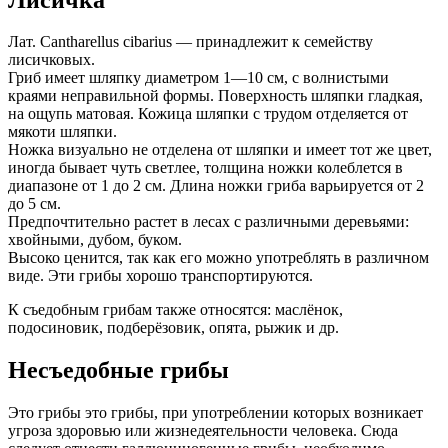
Лат. Cantharellus cibarius — принадлежит к семейству
лисичковых.
Гриб имеет шляпку диаметром 1—10 см, с волнистыми
краями неправильной формы. Поверхность шляпки гладкая,
на ощупь матовая. Кожица шляпки с трудом отделяется от
мякоти шляпки.
Ножка визуально не отделена от шляпки и имеет тот же цвет,
иногда бывает чуть светлее, толщина ножки колеблется в
диапазоне от 1 до 2 см. Длина ножки гриба варьируется от 2
до 5 см.
Предпочтительно растет в лесах с различными деревьями:
хвойными, дубом, буком.
Высоко ценится, так как его можно употреблять в различном
виде. Эти грибы хорошо транспортируются.
К съедобным грибам также относятся: маслёнок,
подосиновик, подберёзовик, опята, рыжик и др.
Несъедобные грибы
Это грибы это грибы, при употреблении которых возникает
угроза здоровью или жизнедеятельности человека. Сюда