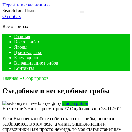
Перейти к содержанию
Search for:
О грибах
Все о грибах
Главная
Все о грибах
Ягоды
Цветоводство
Крем здоров
Выращивание грибов
Контакты
Главная
»
Сбор грибов
Съедобные и несъедобные грибы
Сбор грибов
На чтение
3 мин.
Просмотров
77
Опубликовано
28-11-2011
Если Вы очень любите собирать и есть грибы, но плохо
разбираетесь в этом деле, а читать энциклопедии и
справочники Вам просто некогда, то моя статья станет вам