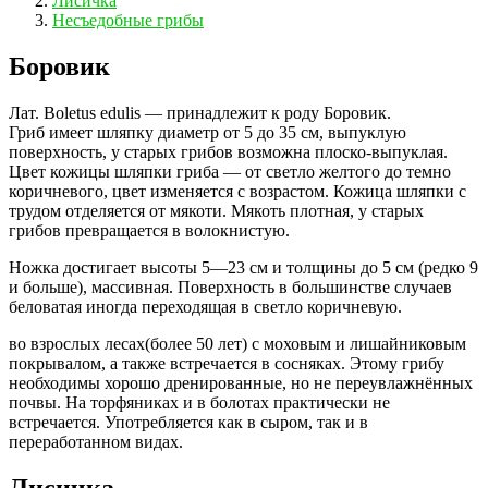
Лисичка
Несъедобные грибы
Боровик
Лат. Boletus edulis — принадлежит к роду Боровик.
Гриб имеет шляпку диаметр от 5 до 35 см, выпуклую
поверхность, у старых грибов возможна плоско-выпуклая.
Цвет кожицы шляпки гриба — от светло желтого до темно
коричневого, цвет изменяется с возрастом. Кожица шляпки с
трудом отделяется от мякоти. Мякоть плотная, у старых
грибов превращается в волокнистую.
Ножка достигает высоты 5—23 см и толщины до 5 см (редко 9
и больше), массивная. Поверхность в большинстве случаев
беловатая иногда переходящая в светло коричневую.
во взрослых лесах(более 50 лет) с моховым и лишайниковым
покрывалом, а также встречается в сосняках. Этому грибу
необходимы хорошо дренированные, но не переувлажнённых
почвы. На торфяниках и в болотах практически не
встречается. Употребляется как в сыром, так и в
переработанном видах.
Лисичка