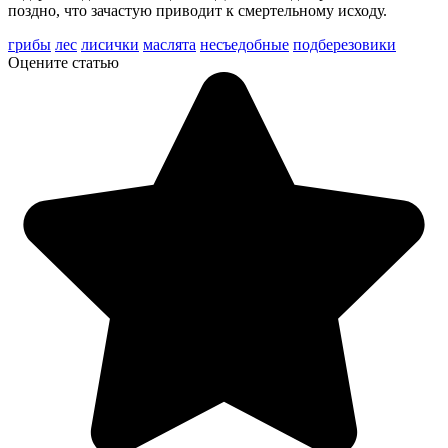
поздно, что зачастую приводит к смертельному исходу.
грибы
лес
лисички
маслята
несъедобные
подберезовики
Оцените статью