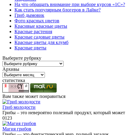
На что обращать внимание при выборе курсов «1С»?
Как стать популярным блогеров в Лайке?
Гриб дымовик
Фото красных цветов
Красивые красные цветы
Красные растения
Красные садовые цветы
Красные цветы для клумб
Красные цветы
Выберите рубрику
Выберите
рубрику
Архивы
Архивы
статистика
Вам также может понравиться
Гриб молодости
Грибы – это невероятно полезный продукт, который может
0
123
Магия грибов
Грибы — это фантастический мир, полный загадок