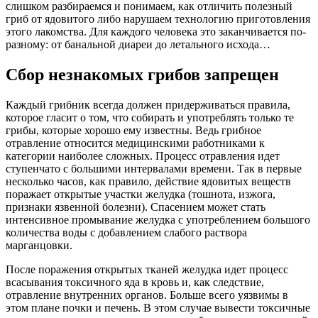
слишком разбираемся и понимаем, как отличить полезный
гриб от ядовитого либо нарушаем технологию приготовления
этого лакомства. Для каждого человека это заканчивается по-
разному: от банальной диареи до летального исхода…
Сбор незнакомых грибов запрещен
Каждый грибник всегда должен придерживаться правила,
которое гласит о том, что собирать и употреблять только те
грибы, которые хорошо ему известны. Ведь грибное
отравление относится медицинскими работниками к
категории наиболее сложных. Процесс отравления идет
ступенчато с большими интервалами времени. Так в первые
несколько часов, как правило, действие ядовитых веществ
поражает открытые участки желудка (тошнота, изжога,
признаки язвенной болезни). Спасением может стать
интенсивное промывание желудка с употреблением большого
количества воды с добавлением слабого раствора
марганцовки.
После поражения открытых тканей желудка идет процесс
всасывания токсичного яда в кровь и, как следствие,
отравление внутренних органов. Больше всего уязвимы в
этом плане почки и печень. В этом случае вывести токсичные