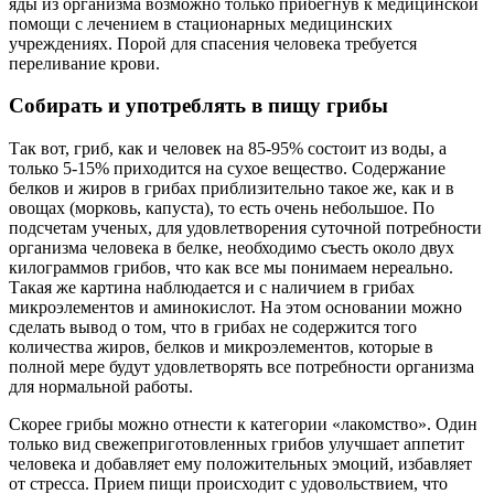
яды из организма возможно только прибегнув к медицинской
помощи с лечением в стационарных медицинских
учреждениях. Порой для спасения человека требуется
переливание крови.
Cобирать и употреблять в пищу грибы
Так вот, гриб, как и человек на 85-95% состоит из воды, а
только 5-15% приходится на сухое вещество. Содержание
белков и жиров в грибах приблизительно такое же, как и в
овощах (морковь, капуста), то есть очень небольшое. По
подсчетам ученых, для удовлетворения суточной потребности
организма человека в белке, необходимо съесть около двух
килограммов грибов, что как все мы понимаем нереально.
Такая же картина наблюдается и с наличием в грибах
микроэлементов и аминокислот. На этом основании можно
сделать вывод о том, что в грибах не содержится того
количества жиров, белков и микроэлементов, которые в
полной мере будут удовлетворять все потребности организма
для нормальной работы.
Скорее грибы можно отнести к категории «лакомство». Один
только вид свежеприготовленных грибов улучшает аппетит
человека и добавляет ему положительных эмоций, избавляет
от стресса. Прием пищи происходит с удовольствием, что