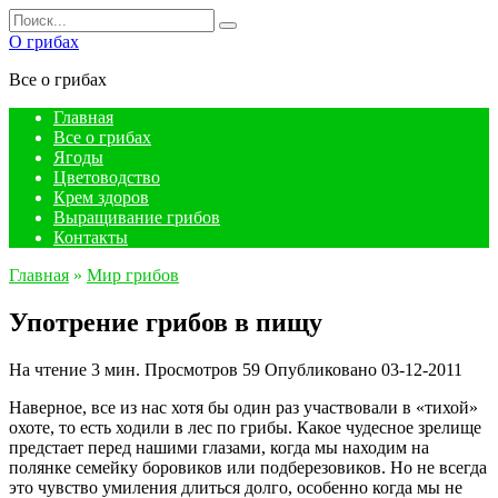
Перейти
Search
к
for:
О грибах
содержанию
Все о грибах
Главная
Все о грибах
Ягоды
Цветоводство
Крем здоров
Выращивание грибов
Контакты
Главная
»
Мир грибов
Употрение грибов в пищу
На чтение
3 мин.
Просмотров
59
Опубликовано
03-12-2011
Наверное, все из нас хотя бы один раз участвовали в «тихой»
охоте, то есть ходили в лес по грибы. Какое чудесное зрелище
предстает перед нашими глазами, когда мы находим на
полянке семейку боровиков или подберезовиков. Но не всегда
это чувство умиления длиться долго, особенно когда мы не