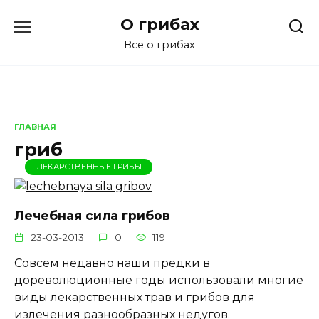
Перейти
О грибах
к
содержанию
Все о грибах
ГЛАВНАЯ
гриб
ЛЕКАРСТВЕННЫЕ ГРИБЫ
Лечебная сила грибов
23-03-2013
0
119
Совсем недавно наши предки в
дореволюционные годы использовали многие
виды лекарственных трав и грибов для
излечения разнообразных недугов.