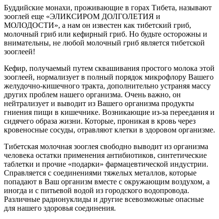
Буддийские монахи, проживающие в горах Тибета, называют
зооглей еще «ЭЛИКСИРОМ ДОЛГОЛЕТИЯ и
МОЛОДОСТИ», а нам он известен как тибетский гриб,
молочный гриб или кефирный гриб. Но будьте осторожны и
внимательны, не любой молочный гриб является тибетской
зооглеей!
Кефир, получаемый путем сквашивания простого молока этой
зооглеей, нормализует в полный порядок микрофлору Вашего
желудочно-кишечного тракта, дополнительно устраняя массу
других проблем нашего организма. Очень важно, он
нейтрализует и выводит из Вашего организма продукты
гниения пищи в кишечнике. Возникающие из-за переедания и
сидячего образа жизни. Которые, проникая в кровь через
кровеносные сосуды, отравляют клетки в здоровом организме.
Тибетская молочная зооглея свободно выводит из организма
человека остатки применения антибиотиков, синтетические
таблетки и прочие «подарки» фармацевтической индустрии.
Справляется с соединениями тяжелых металлов, которые
попадают в Ваш организм вместе с окружающим воздухом, а
иногда и с питьевой водой из городского водопровода.
Различные радионуклиды и другие всевозможные опасные
для нашего здоровья соединения.