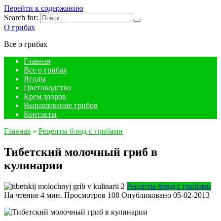
Перейти к содержанию
Search for:
О грибах
Все о грибах
Главная
Все о грибах
Ягоды
Цветоводство
Крем здоров
Выращивание грибов
Контакты
Главная
»
Рецепты блюд с грибами
Тибетский молочный гриб в
кулинарии
Рецепты блюд с грибами
На чтение
4 мин.
Просмотров
108
Опубликовано
05-02-2013