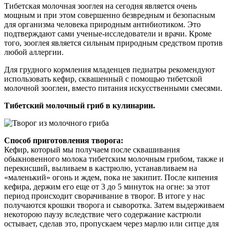
Тибетская молочная зооглея на сегодня является очень
мощным и при этом совершенно безвредным и безопасным
для организма человека природным антибиотиком. Это
подтверждают сами ученые-исследователи и врачи. Кроме
того, зооглея является сильным природным средством против
любой аллергии.
Для грудного кормления младенцев педиатры рекомендуют
использовать кефир, сквашенный с помощью тибетской
молочной зооглеи, вместо питания искусственными смесями.
Тибетский молочный гриб в кулинарии.
Способ приготовления творога:
Кефир, который мы получаем после сквашивания
обыкновенного молока тибетским молочным грибом, также и
перекисший, выливаем в кастрюлю, устанавливаем на
«маленький» огонь и ждем, пока не закипит. После кипения
кефира, держим его еще от 3 до 5 минуток на огне: за этот
период происходит сворачивание в творог. В итоге у нас
получаются крошки творога и сыворотка. Затем выдерживаем
некоторою паузу вследствие чего содержание кастрюли
остывает, сделав это, пропускаем через марлю или ситце для