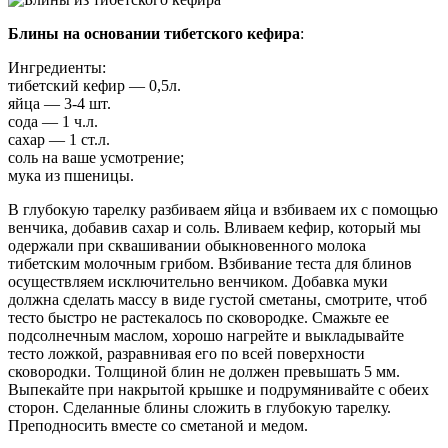
Блины на основании тибетского кефира
:
Ингредиенты:
тибетский кефир — 0,5л.
яйца — 3-4 шт.
сода — 1 ч.л.
сахар — 1 ст.л.
соль на ваше усмотрение;
мука из пшеницы.
В глубокую тарелку разбиваем яйца и взбиваем их с помощью
венчика, добавив сахар и соль. Вливаем кефир, который мы
одержали при сквашивании обыкновенного молока
тибетским молочным грибом. Взбивание теста для блинов
осуществляем исключительно венчиком. Добавка муки
должна сделать массу в виде густой сметаны, смотрите, чтоб
тесто быстро не растекалось по сковородке. Смажьте ее
подсолнечным маслом, хорошо нагрейте и выкладывайте
тесто ложкой, разравнивая его по всей поверхности
сковородки. Толщиной блин не должен превышать 5 мм.
Выпекайте при накрытой крышке и подрумянивайте с обеих
сторон. Сделанные блины сложить в глубокую тарелку.
Преподносить вместе со сметаной и медом.