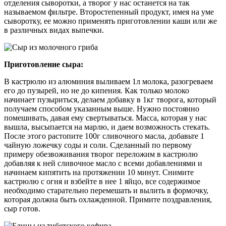
отделения сыворотки, а творог у нас останется на так
называемом фильтре. Второстепенный продукт, имея на уме
сыворотку, ее можно применять приготовлении каши или же
в различных видах выпечки.
Приготовление сыра:
В кастрюлю из алюминия выливаем 1л молока, разогреваем
его до пузырей, но не до кипения. Как только молоко
начинает пузыриться, делаем добавку в 1кг творога, который
получаем способом указанным выше. Нужно постоянно
помешивать, давая ему свертываться. Масса, которая у нас
вышла, высыпается на марлю, и даем возможность стекать.
После этого растопите 100г сливочного масла, добавьте 1
чайную ложечку соды и соли. Сделанный по первому
примеру обезвоживания творог переложим в кастрюлю
добавляя к ней сливочное масло с всеми добавлениями и
начинаем кипятить на протяжении 10 минут. Снимите
кастрюлю с огня и взбейте в нее 1 яйцо, все содержимое
необходимо старательно перемешать и вылить в формочку,
которая должна быть охлажденной. Примите поздравления,
сыр готов.