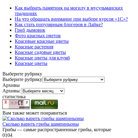
Как выбрать памятник на могилу в мусульманских
традициях
На что обращать внимание при выборе курсов «1С»?
Как стать популярным блогеров в Лайке?
Гриб дымовик
Фото красных цветов
Красивые красные цветы
Красные растения
Красные садовые цветы
Красные цветы для клумб
Красные цветы
Выберите рубрику
Выберите рубрику
Архивы
Архивы
статистика
Вам также может понравиться
Сколько варить грибы шампиньоны
Грибы — самые распространенные грибы, которые
0
104